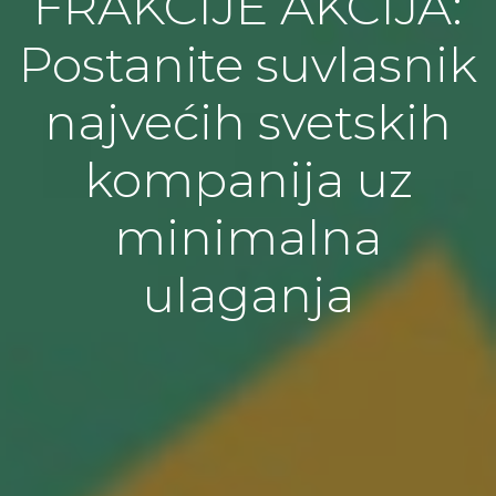
FRAKCIJE AKCIJA:
Postanite suvlasnik
najvećih svetskih
kompanija uz
minimalna
ulaganja